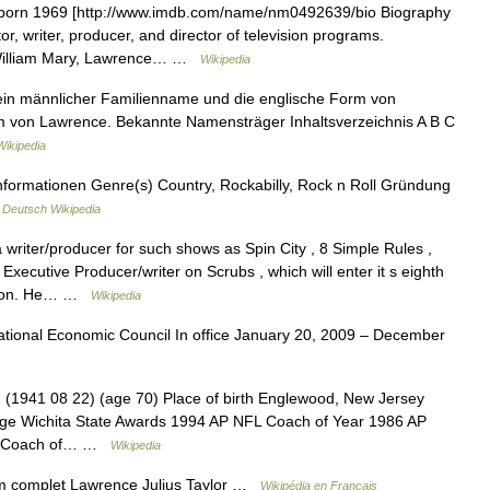
(born 1969 [http://www.imdb.com/name/nm0492639/bio Biography
or, writer, producer, and director of television programs.
f William Mary, Lawrence… …
Wikipedia
in männlicher Familienname und die englische Form von
orm von Lawrence. Bekannte Namensträger Inhaltsverzeichnis A B C
ikipedia
formationen Genre(s) Country, Rockabilly, Rock n Roll Gründung
…
Deutsch Wikipedia
a writer/producer for such shows as Spin City , 8 Simple Rules ,
ecutive Producer/writer on Scrubs , which will enter it s eighth
eason. He… …
Wikipedia
ational Economic Council In office January 20, 2009 – December
 (1941 08 22) (age 70) Place of birth Englewood, New Jersey
lege Wichita State Awards 1994 AP NFL Coach of Year 1986 AP
FL Coach of… …
Wikipedia
 complet Lawrence Julius Taylor …
Wikipédia en Français