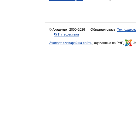
© Академик, 2000-2026
Обратная связь:
Техподдерж
👣 Путешествия
Экспорт словарей на сайты
, сделанные на PHP,
Jo