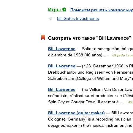
Игры ⚽
Поможем решить контрольну
Bill Gates Investments
Смотреть что такое "Bill Lawrence"
Bill Lawrence
— Saltar a navegación, búsqu
diciembre de 1968 (40 años) …
Wikipedia Espa
Bill Lawrence
— (* 26. Dezember 1968 in Rid
Drehbuchautor und Regisseur von Fernsehser
Schreiben am „College of William and Mary
Bill Lawrence
— (né William Van Duzer Lawre
scénariste, réalisateur et producteur de télé
Spin City et Cougar Town. Il est marié …
Wik
Bill Lawrence (guitar maker)
— Bill Lawrenc
Cologne), Germany) is a recording musician a
designer/maker in the musical instrument i