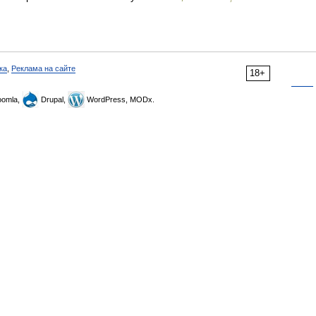
ка
,
Реклама на сайте
18+
omla,
Drupal,
WordPress, MODx.