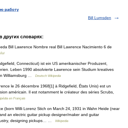
ю работу
Bill Lumsden
 в других словарях:
eda Bill Lawrence Nombre real Bill Lawrence Nacimiento 6 de
ñol
gefield, Connecticut) ist ein US amerikanischer Produzent,
ien. Leben 1990 absolvierte Lawrence sein Studium kreatives
“ in Williamsburg …
Deutsch Wikipedia
nce le 26 décembre 1968[1] à Ridgefield, États Unis) est un
vision américain. Il est notamment le créateur des séries Scrubs,
ipédia en Français
e (born Willi Lorenz Stich on March 24, 1931 in Wahn Heide (near
nd an electric guitar pickup designer/maker and guitar
ndustry, designing pickups… …
Wikipedia