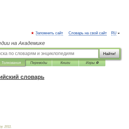
Запомнить сайт
Словарь на свой сайт
RU
едии на Академике
Найти!
Толкования
Переводы
Книги
Игры ⚽
ийский словарь
ру
.
2011
.