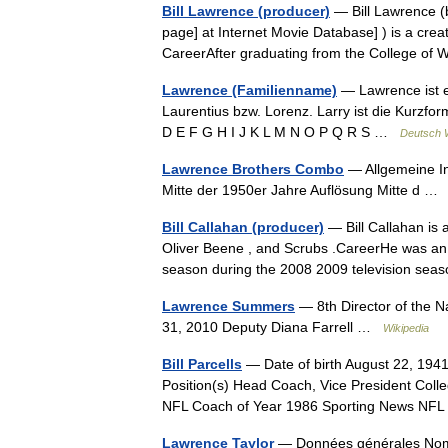
Bill Lawrence (producer)
— Bill Lawrence 
page] at Internet Movie Database] ) is a creat
CareerAfter graduating from the College o
Lawrence (Familienname)
— Lawrence ist e
Laurentius bzw. Lorenz. Larry ist die Kurzf
D E F G H I J K L M N O P Q R S …
Deutsch W
Lawrence Brothers Combo
— Allgemeine In
Mitte der 1950er Jahre Auflösung Mitte d 
Bill Callahan (producer)
— Bill Callahan is 
Oliver Beene , and Scrubs .CareerHe was an Ex
season during the 2008 2009 television s
Lawrence Summers
— 8th Director of the N
31, 2010 Deputy Diana Farrell …
Wikipedia
Bill Parcells
— Date of birth August 22, 1941
Position(s) Head Coach, Vice President Col
NFL Coach of Year 1986 Sporting News N
Lawrence Taylor
— Données générales Nom