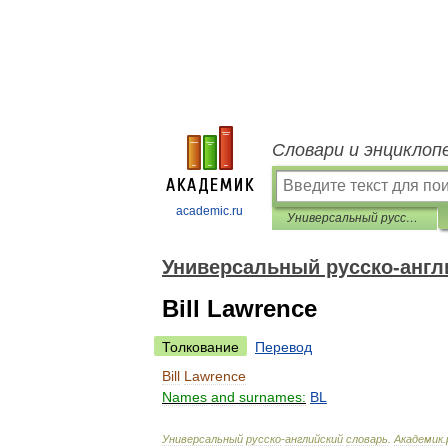
Словари и энциклоп
academic.ru
Универсальный русско-английский словарь
Универсальный русско-англ
Bill Lawrence
Толкование
Перевод
Bill
Lawrence
Names
and
surnames:
BL
Универсальный
русско
-
английский
словарь
.
Академик
.